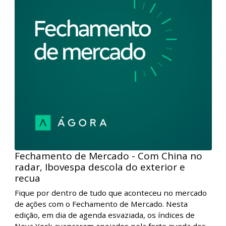
de ações com o Fechamento de Mercado. Nesta
edição, hoje, nos EUA, foram divulgados os números
de criação de emprego e confiança do consumidor,
que vieram acima dos níveis previstos e
pressionaram as bolsas. Porém, na parte final da
sessão, a força do setor financeiro em NY ajudou a
impulsionar o Dow Jones para sua máxima histórica.
Aqui no Brasil, a cautela também predominou com os
investidores atentos aos riscos ligados ao setor
imobiliário chinês e à espera das decisões de juros
por aqui e nos EUA.