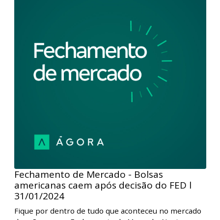
sustentaram em terreno positivo, impulsionados
pela safra de balanços, com destaque para os
números de gigantes de tecnologia e petrolíferas que
levaram os índices S&P500 e Dow Jones para as
máximas históricas. Por aqui, o bom humor em Wall
Street não foi suficiente para direcionar o Ibovespa,
tampouco a leitura da produção industrial de
dezembro.