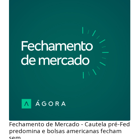
Fechamento de Mercado - 01/02/2024
Fique por dentro de tudo que aconteceu no mercado
de ações com o Fechamento de Mercado. Nesta
edição, a primeira sessão de fevereiro foi de
recuperação para os índices acionários em NY. Como
pano de fundo, os mercados se beneficiaram de um
novo alívio no rendimento dos Treasuries que
voltaram a cair. Por aqui, o Ibovespa se amparou na
valorização das ações da Petrobras para encerrar
com alta de 0,57%.