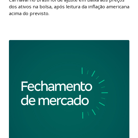
em ressaca de Carnaval l 14/02/2024
Fique por dentro de tudo que aconteceu no mercado
de ações com o Fechamento de Mercado. Nesta
edição, a retomada dos negócios após feriado de
Carnaval no Brasil foi de ajuste em baixa aos preços
dos ativos na bolsa, após leitura da inflação americana
acima do previsto.