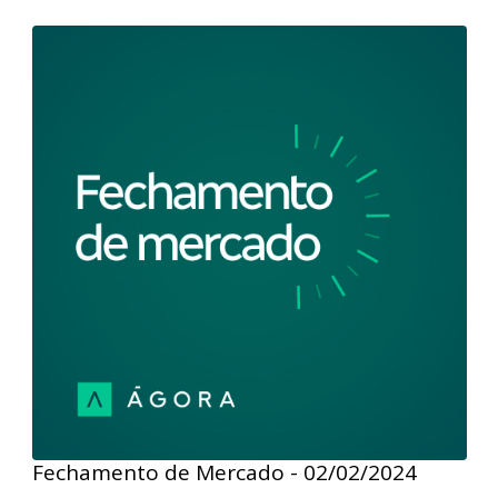
descola do exterior e avança l 05/02/2024
Fique por dentro de tudo que aconteceu no mercado
de ações com o Fechamento de Mercado. Nesta
edição, a primeira sessão da semana foi negativa para
as bolsas internacionais após o presidente do FED,
reafirmar em entrevista que o corte de juros em
março não é o mais provável. No Brasil, Petrobras e
bancos sustentaram o avanço do Ibovespa.