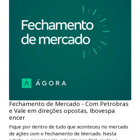
Fechamento de Mercado - IPCA-15 e alta
das blue chips impulsionam Ibovespa l 26/
Fique por dentro de tudo que aconteceu no mercado
de ações com o Fechamento de Mercado. Nesta
edição, a leitura do IPCA-15 abaixo do esperado e a
forte performance das ações da Vale e Petrobras
conduziram o Ibovespa para acima dos 129 mil
pontos.