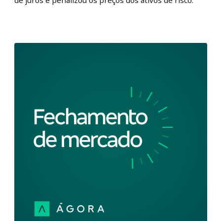
Fechamento de Mercado - Ibovespa recua
após IPCA acima do esperado l 08/02/2024
Fique por dentro de tudo que aconteceu no mercado
de ações com o Fechamento de Mercado. Nesta
edição, no Brasil, a sessão foi de aversão ao risco nos
mercados. A leitura do IPCA de janeiro, acima do
esperado, abriu espaço para ajustes em alta na curva
de juros e penalizou os preços dos ativos de risco.