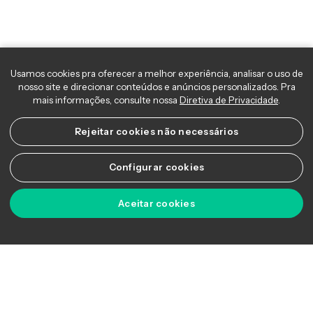
23/01/202
Fique por dentro de tudo que aconteceu no mercado
de ações com o Fechamento de Mercado. Nesta
edição, no Brasil, o dia foi de recuperação nos preços
dos ativos. A alta superior a 2% do minério de ferro,
acima dos US$ 130/tonelada, ajudou na recuperação
das ações ligadas a commodity, com a Vale subindo
mais de 2% e fortalecendo o Ibovespa
Copyright © 2026 Ágora Academy - Todos os direitos reservados