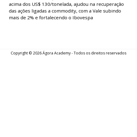
recuar, apesar de nova máxima histórica
Fique por dentro de tudo que aconteceu no mercado
de ações com o Fechamento de Mercado. Nesta
edição, Ibovespa fecha em queda após abertura em
alta, ignorando nova máxima histórica do S&P500.
Fechamento de Mercado - Vale e
Petrobras comandam reação do Ibovespa l