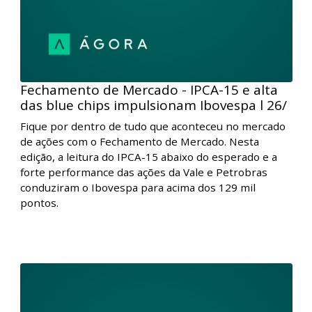
Nova York avançaram apoiados pela forte queda dos
juros dos Treasuries, enquanto na Europa as bolsas
encerraram o dia sem direção única. No Brasil, a
liquidação da gigante chinesa Evergrande pressionou
o Ibovespa.