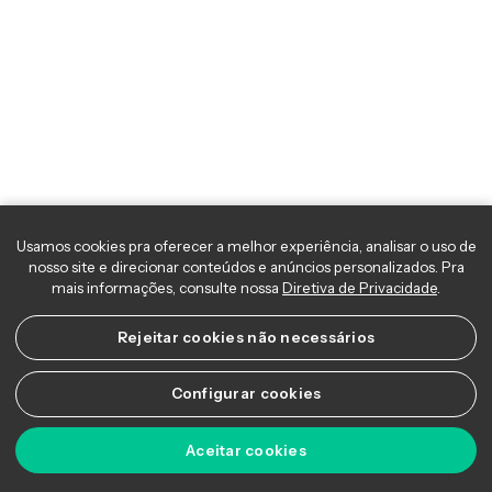
Fechamento de Mercado - Vale e
Petrobras comandam reação do Ibovespa l
23/01/202
Fique por dentro de tudo que aconteceu no mercado
de ações com o Fechamento de Mercado. Nesta
edição, no Brasil, o dia foi de recuperação nos preços
dos ativos. A alta superior a 2% do minério de ferro,
acima dos US$ 130/tonelada, ajudou na recuperação
das ações ligadas a commodity, com a Vale subindo
mais de 2% e fortalecendo o Ibovespa
Copyright © 2026 Ágora Academy - Todos os direitos reservados