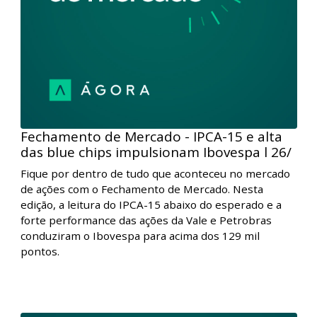
Fique por dentro de tudo que aconteceu no mercado
de ações com o Fechamento de Mercado. Nesta
edição, em dia de agenda esvaziada, os índices de
Nova York avançaram apoiados pela forte queda dos
juros dos Treasuries, enquanto na Europa as bolsas
encerraram o dia sem direção única. No Brasil, a
liquidação da gigante chinesa Evergrande pressionou
o Ibovespa.