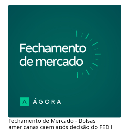
monetária, se encerrou com mais uma leitura que
reforçou a percepção de que o início de afrouxamento
monetário nos EUA não deve acontecer na reunião de
março. Apesar disso, os índices em NY se
sustentaram em terreno positivo, impulsionados
pela safra de balanços, com destaque para os
números de gigantes de tecnologia e petrolíferas que
levaram os índices S&P500 e Dow Jones para as
máximas históricas. Por aqui, o bom humor em Wall
Street não foi suficiente para direcionar o Ibovespa,
tampouco a leitura da produção industrial de
dezembro.