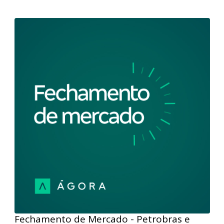
Carnaval no Brasil foi de ajuste em baixa aos preços
dos ativos na bolsa, após leitura da inflação americana
acima do previsto.