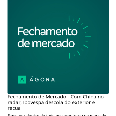
predomina e bolsas americanas fecham
sem
Fique por dentro de tudo que aconteceu no mercado
de ações com o Fechamento de Mercado. Nesta
edição, hoje, nos EUA, foram divulgados os números
de criação de emprego e confiança do consumidor,
que vieram acima dos níveis previstos e
pressionaram as bolsas. Porém, na parte final da
sessão, a força do setor financeiro em NY ajudou a
impulsionar o Dow Jones para sua máxima histórica.
Aqui no Brasil, a cautela também predominou com os
investidores atentos aos riscos ligados ao setor
imobiliário chinês e à espera das decisões de juros
por aqui e nos EUA.