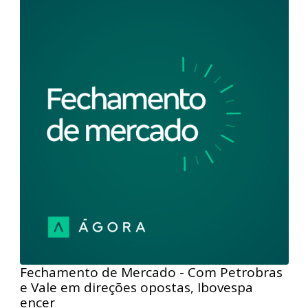
Fechamento de Mercado - IPCA-15 e alta
das blue chips impulsionam Ibovespa l 26/
Fique por dentro de tudo que aconteceu no mercado
de ações com o Fechamento de Mercado. Nesta
edição, a leitura do IPCA-15 abaixo do esperado e a
forte performance das ações da Vale e Petrobras
conduziram o Ibovespa para acima dos 129 mil
pontos.