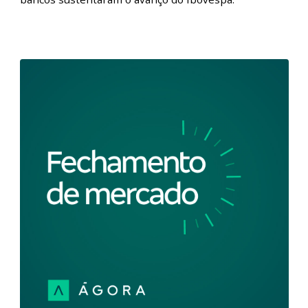
Fechamento de Mercado - Ibovespa
descola do exterior e avança l 05/02/2024
Fique por dentro de tudo que aconteceu no mercado
de ações com o Fechamento de Mercado. Nesta
edição, a primeira sessão da semana foi negativa para
as bolsas internacionais após o presidente do FED,
reafirmar em entrevista que o corte de juros em
março não é o mais provável. No Brasil, Petrobras e
bancos sustentaram o avanço do Ibovespa.