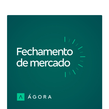
Fechamento de Mercado - 01/02/2024
Fique por dentro de tudo que aconteceu no mercado
de ações com o Fechamento de Mercado. Nesta
edição, a primeira sessão de fevereiro foi de
recuperação para os índices acionários em NY. Como
pano de fundo, os mercados se beneficiaram de um
novo alívio no rendimento dos Treasuries que
voltaram a cair. Por aqui, o Ibovespa se amparou na
valorização das ações da Petrobras para encerrar
com alta de 0,57%.