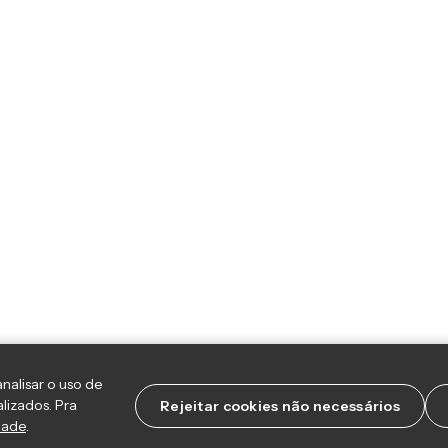
nalisar o uso de
lizados. Pra
Rejeitar cookies não necessários
dade
.