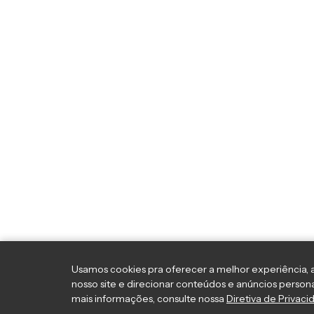
Usamos cookies pra oferecer a melhor experiência, a
nosso site e direcionar conteúdos e anúncios persona
mais informações, consulte nossa
Diretiva de Privaci