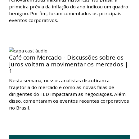
Nesta edição, nossos analistas discutiram a
movimentação dos indicadores econômicos nos EUA,
que mostraram uma economia ainda forte, mas com
um processo de desinflação em andamento. Ao longo
da semana, os índices norte-americanos de ações
renovaram suas máximas históricas. No Brasil, a
primeira prévia da inflação do ano indicou um quadro
benigno. Por fim, foram comentados os principais
eventos corporativos.
Café com Mercado - Discussões sobre os
juros voltam a movimentar os mercados |
1
Nesta semana, nossos analistas discutiram a
trajetória do mercado e como as novas falas de
dirigentes do FED impactaram as negociações. Além