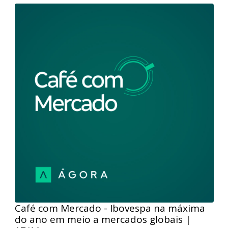
Café com Mercado - A espera da última
Super Quarta do ano | 08/12/2023
Nesta edição do podcast Café com Mercado, nossos
analistas comentaram a alta do setor de varejo
brasileiro em razão do alívio da curva de juros
durante a semana, o Payroll que mostra o mercado de
trabalho americano ainda relativamente resiliente e
as expectativas para a próxima semana, com a última
Super Quarta do ano com decisão de política
monetária nos Estados Unidos e no Brasil.