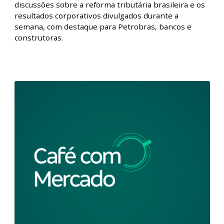
Café com Mercado – Semana
movimentada pela temporada de
resultados no Brasil | 1
Nesta edição do podcast Café com Mercado, nossos
analistas comentaram o início de novembro mais
favorável para a renda variável no Brasil, com
valorização do Ibovespa, embora os mercados se
mantenham voláteis no exterior. Além disso, falaram
sobre o discurso mais duro de Jerome Powell em
relação aos juros americanos, o avanço das
discussões sobre a reforma tributária brasileira e os
resultados corporativos divulgados durante a