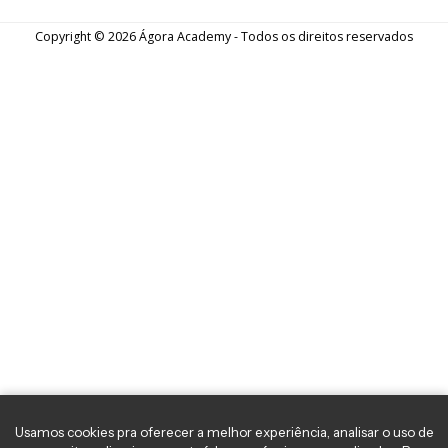
Payroll muito acima do esperado e forte
queda do petróleo | 06/10/2023
Nesta edição do podcast Café com Mercado, nossos
analistas conversaram sobre o Payroll, dado de
emprego nos EUA, que foi a principal surpresa da
semana e que trouxe muita volatilidade aos mercados.
Além disso, comentaram o comportamento das
Bolsas pelo mundo, em meio a redução do apetite de