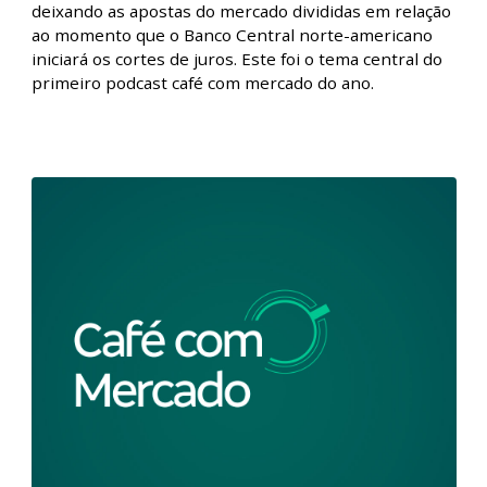
agitam mercado de juros e trazem
volatilidade
Café com Mercado - Dados nos EUA agitam mercado
de juros e trazem volatilidade | 05/01/2024 Após
ótima performance das bolsas globais nas últimas
semanas de 2023, o ano começou com alguma
correção nos preços. A divulgação de dados de
emprego nos EUA e sinalizações mais duras do FED
levaram a recomposição nos juros de longo prazo,
deixando as apostas do mercado divididas em relação
ao momento que o Banco Central norte-americano
iniciará os cortes de juros. Este foi o tema central do
primeiro podcast café com mercado do ano.