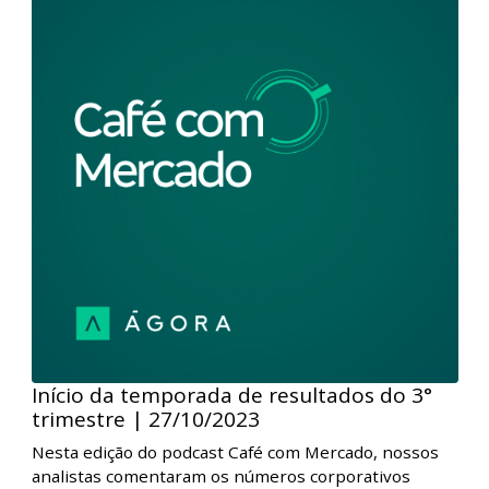
Café com Mercado - Semana
movimentada pela Super Quarta-feira e
alta nas Bolsas
Nesta edição do podcast Café com Mercado, nossos
analistas comentaram a semana movimentada nos
mercados em razão da Super Quarta-feira, com a
manutenção dos Fed Funds e a queda da taxa Selic.
Além disso, conversaram sobre a alta das Bolsas
globais, que impulsionaram o Ibovespa mesmo com
incertezas fiscais no radar dos investidores.